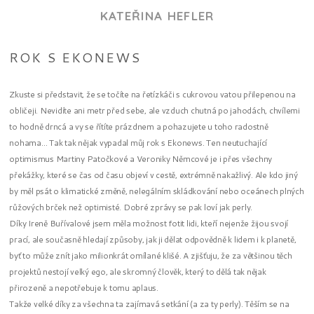
KATEŘINA HEFLER
ROK S EKONEWS
Zkuste si představit, že se točíte na řetízkáči s cukrovou vatou přilepenou na
obličeji. Nevidíte ani metr před sebe, ale vzduch chutná po jahodách, chvílemi
to hodně drncá a vy se řítíte prázdnem a pohazujete u toho radostně
nohama… Tak tak nějak vypadal můj rok s Ekonews. Ten neutuchající
optimismus Martiny Patočkové a Veroniky Němcové je i přes všechny
překážky, které se čas od času objeví v cestě, extrémně nakažlivý. Ale kdo jiný
by měl psát o klimatické změně, nelegálním skládkování nebo oceánech plných
růžových brček než optimisté. Dobré zprávy se pak loví jak perly.
Díky Ireně Buřívalové jsem měla možnost fotit lidi, kteří nejenže žijou svojí
prací, ale současně hledají způsoby, jak ji dělat odpovědně k lidem i k planetě,
byť to může znít jako milionkrát omílané klišé. A zjišťuju, že za většinou těch
projektů nestojí velký ego, ale skromný člověk, který to dělá tak nějak
přirozeně a nepotřebuje k tomu aplaus.
Takže velké díky za všechna ta zajímavá setkání (a za ty perly). Těším se na