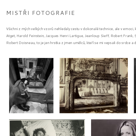
MISTŘI FOTOGRAFIE
Všichni z mých velkých vzorů nehledaly cestu v dokonalé technice, ale v emoci,
Atget, Harold Feinstein, Jacques Henri Lartigue, Jeanloup Sieff, Robert Frank, S
Robert Doisneau, to je jen hrstka z jmen umělců, kteří se mi vepsali do srdce a 