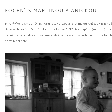
FOCENÍ S MARTINOU A ANIČKOU
Minulý víkend jsme strávili s Martinou, Honzou a jejich malou Aničkou v jejich p
Jizerských horách. Damiánek se naučil slovo "pálí" díky rozpáleným kamnům a pe
peřinám a kadibudce s přívodem čerstvého horského vzduchu. A protože tam by
nafotily pár fotek.