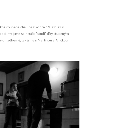
ěkné roubené chalupě z konce 19. století v
ci, my jsme se naučili "studí" díky studeným
lo nádherně, tak jsme s Martinou a Aničkou