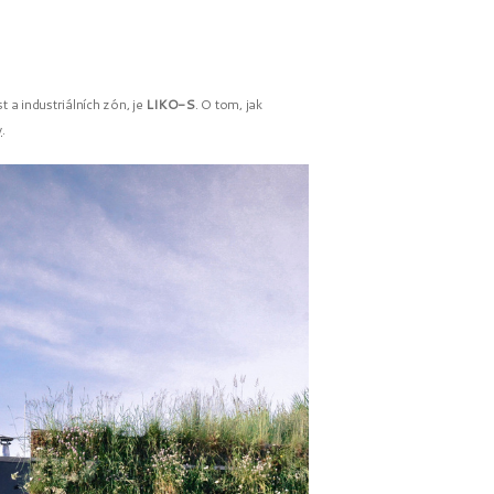
t a industriálních zón, je
LIKO-S
. O tom, jak
y
.