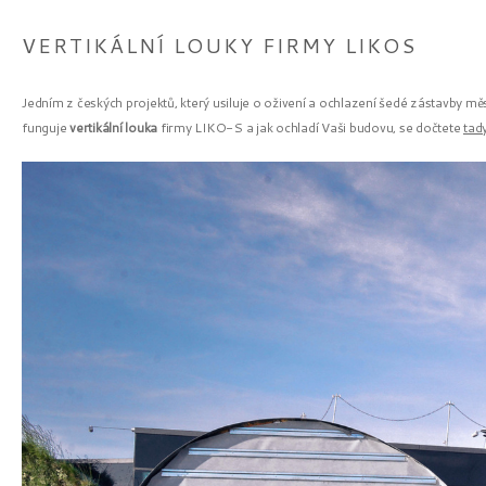
VERTIKÁLNÍ LOUKY FIRMY LIKOS
Jedním z českých projektů, který usiluje o oživení a ochlazení šedé zástavby měs
funguje
vertikální louka
firmy LIKO-S a jak ochladí Vaši budovu, se dočtete
tad