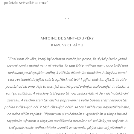
pošetalo své velké tajemtví.
...
ANTOINE DE SAINT-EXUPÉRY
KAMENY CHRÁMU
"Znal jsem člověka, který byl ochoten zemřít jen proto, že slyšel píseň o jedné
severní zemi a matně mu z ní utkvělo, že tam lidé v určitou noc v roce kráčí pod
hvězdami po křupajícím sněhu, k zářícím dřevěným domkům. A když na konci
cesty vstoupíš do jejich světla a přitiskneš tvář k jejich okénku, zjistíš, že záře
pochází od stromu. A je to noc, jež chutná po dřevěných malovaných hračkách a
voní po svíčkách. A všechny tváře jsou té noci zcela zvláštní. Je v nich očekávání
zázraku. A všichni staří tají dech a připraveni na velké bušení srdcí nespouštějí
pohled z dětských očí. V těch dětských očích se totiž mihle cosi nepostižitelného,
co nelze ničím zaplatit. Připravoval si to čekáním a vyprávěním a sliby a hlavně
tajuplným výrazem a skrytými narážkami a nesmírností své lásky po celý rok. A
teď podle tradic svého obřadu vezměš ze stromku jakýsi skrovný předmět z