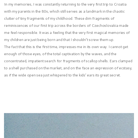
In my memories, I was constantly returning to the very first trip to Croatia
with my parents in the 80s, which still serves as a landmark in the chaotic
clutter of tiny fragments of my childhood. These dim fragments of
reminiscences of our first trip across the borders of Czechoslovakia made
me feel responsible. It was a feeling that the very first magical memories of
my children are just being born and that I shouldn’t screw them up.
The fact that this is the first time, impresses me in its own way. I cannot get
enough of those eyes, of the total captivation by the waves, and the
concentrated, impatient search for fragments of scallop shells. Ears clamped
to a shell purchased on the market, and on the face an expression of ecstasy,
as if the wide open sea just whispered to the kids’ ears its great secret.