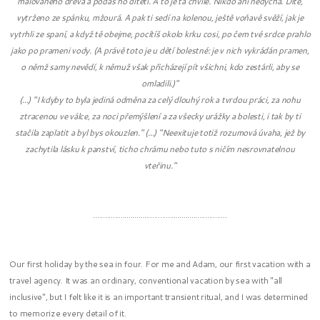
malovaného dřeva a podáš ho dítěti. A to je ta chvíle. Nikdo ani nedýchá. Dítě,
vytrženo ze spánku, mžourá. A pak ti sedí na kolenou, ještě voňavě svěží, jak je
vytrhli ze spaní, a když tě obejme, pocítíš okolo krku cosi, po čem tvé srdce prahlo
jako po prameni vody. (A právě toto je u dětí bolestné: je v nich vykrádán pramen,
o němž samy nevědí, k němuž však přicházejí pít všichni, kdo zestárli, aby se
omladili.)"
(...) "I kdyby to byla jediná odměna za celý dlouhý rok a tvrdou práci, za nohu
ztracenou ve válce, za noci přemýšlení a za všecky urážky a bolesti, i tak by ti
stačila zaplatit a byl bys okouzlen." (...) "Neexituje totiž rozumová úvaha, jež by
zachytila lásku k panství, ticho chrámu nebo tuto s ničím nesrovnatelnou
vteřinu."
....................................................................
Our first holiday by the sea in four. For me and Adam, our first vacation with a
travel agency. It was an ordinary, conventional vacation by sea with "all
inclusive", but I felt like it is an important transient ritual, and I was determined
to memorize every detail of it.