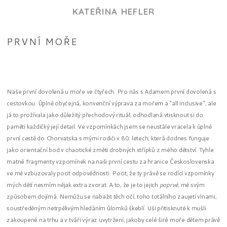
KATEŘINA HEFLER
PRVNÍ MOŘE
Naše první dovolená u moře ve čtyřech. Pro nás s Adamem první dovolená s
cestovkou. Úplně obyčejná, konvenční výprava za mořem a "all inclusive", ale
já to prožívala jako důležitý přechodový rituál, odhodlaná vtisknout si do
paměti každičký její detail. Ve vzpomínkách jsem se neustále vracela k úplně
první cestě do Chorvatska s mými rodiči v 80. letech, která dodnes funguje
jako orientační bod v chaotické změti drobných střípků z mého dětství. Tyhle
matné fragmenty vzpomínek na naši první cestu za hranice Československa
ve mě vzbuzovaly pocit odpovědnosti. Pocit, že ty právě se rodící vzpomínky
mých dětí nesmím nějak extra zvorat. A to, že je to jejich
poprvé
, mě svým
způsobem dojímá. Nemůžu se nabažit těch očí, toho totálního zaujetí vlnami,
soustředěným netrpělivým hledáním úlomků škeblí. Uši přitisknuté k mušli
zakoupené na trhu a v tváři výraz uvytržení, jakoby celé širé moře dětem právě