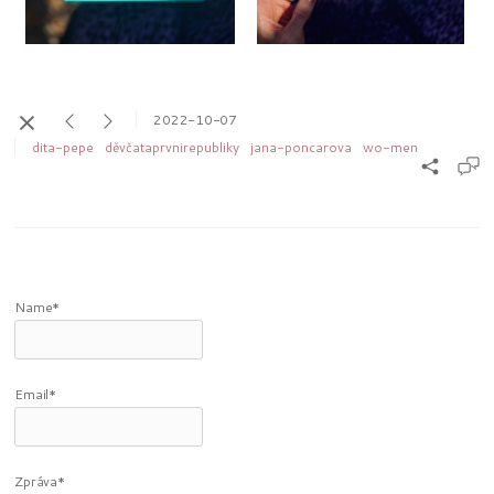
2022-10-07
dita-pepe
děvčataprvnirepubliky
jana-poncarova
wo-men
Name*
Email*
Zpráva*