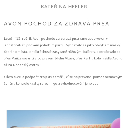
KATEŘINA HEFLER
AVON POCHOD ZA ZDRAVÁ PRSA
Letošní 15. ročník Avon pochodu za zdravá prsa jsme absolvovali v
jednatřiceti stupňovém poledním parnu. Vycházelo se jako obvykle z mekky
Starého města, tentákrát hustě zasypané růžovými balónky, pokračovalo se
přes Pařížskou ulici a po pravém břehu Vltavy, přes Karlín, kolem sídla Avonu
až na Rohanský ostrov.
Cílem akce je podpořit projekty zaměřující se na prevenci, pomoc nemocným
ženám, kontrolu kvality screeningu a vyhodnocování jeho dat.