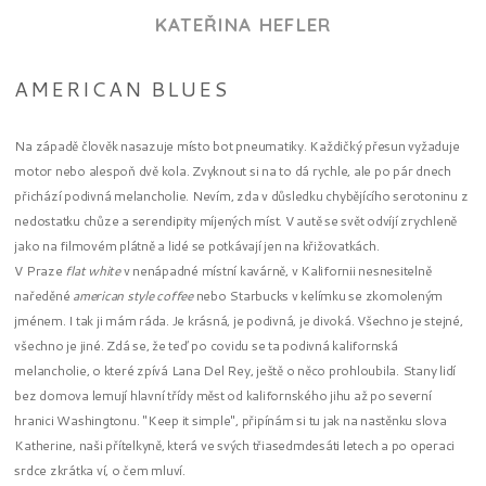
KATEŘINA HEFLER
AMERICAN BLUES
Na západě člověk nasazuje místo bot pneumatiky. Každičký přesun vyžaduje
motor nebo alespoň dvě kola. Zvyknout si na to dá rychle, ale po pár dnech
přichází podivná melancholie. Nevím, zda v důsledku chybějícího serotoninu z
nedostatku chůze a serendipity míjených míst. V autě se svět odvíjí zrychleně
jako na filmovém plátně a lidé se potkávají jen na křižovatkách.
V Praze
flat white
v nenápadné místní kavárně, v Kalifornii nesnesitelně
naředěné
american style coffee
nebo Starbucks v kelímku se zkomoleným
jménem. I tak ji mám ráda. Je krásná, je podivná, je divoká. Všechno je stejné,
všechno je jiné. Zdá se, že teď po covidu se ta podivná kalifornská
melancholie, o které zpívá Lana Del Rey, ještě o něco prohloubila. Stany lidí
bez domova lemují hlavní třídy měst od kalifornského jihu až po severní
hranici Washingtonu. "Keep it simple", připínám si tu jak na nastěnku slova
Katherine, naši přítelkyně, která ve svých třiasedmdesáti letech a po operaci
srdce zkrátka ví, o čem mluví.